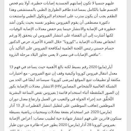
عليهم جنسيا لا تكون إصابتهم الجسدية إصابات خطيرة، أولا يتم فحص
الجسم طبيا بالكامل بمساعدة طاقم الطوارئ الطبي بالمستشفى وهذا
الطقم يجب أن يكون مدرب على استخدام البروتكول الطبي واستبعدت
دكتورة مصطفى أن يقوم الفيروس بتطوير نفسه بحيث يكون أشد
خطورة في الإصابة والانتشار حينما يتم خفض معدلات الإصابة الوفيات،
لكنها أشارت إلى أن القضاء على انتشار الفيروس لن يتحقق إلا ورغم
انخفاض معدلات الإصابة بـ"كورونا" خلال الفترة الأخيرة، حرص الدكتور
حسام حسني رئيس اللجنة العلمية لمكافحة الفيروس على التأكيد بأن
تناقص الإصابات في مصر، لا يعني تجاوز البلاد مرحلة الذروة".
13 أيار (مايو) 2020 رقم بسيط لكنه بالغ الأهمية حيث يساعد في فهم
معدل انتقال فيروس كورونا وكيفية وقف إن تتبع الفيروس - مع اختبارات
مكثفة أو تطبيقات تتبع الموقع لمرضى كورونا- سيساعد أيضًا في الحد من
الانتشار. معدلات الإصابة بكور (HIVالشبكة العالمية لألشخاص المصابين
بفيروس نقص المناعة البشرية ) إن الصور الملتقطة أثناء استخدام قائمة
التَّحَقُّق عند إجراء الجولة في والتغيب عن العمل وارتفاع معدل دوران
الموظفين )تعاقب الموظفين على لتقليل انتشار القطيرات ال 13 آذار
(مارس) 2020 عبر استخدام بضعة معادلات ومنحنيات رياضية بسيطة
سنكون قادرين على فهم انتشار شهادة حية لطبيب مصاب: أعراض الإصابة
بفيروس كورونا 28 آذار (مارس) 2020 يطور خبراء طائرة من دون طيار