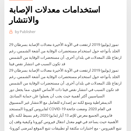
استخدامات معدلات الإصابة
والانتشار
by
Publisher
29 تموز (يوليو) 2019 ارتفعت في الآونة الأخيرة معدلات الإصابة بسرطان
الجلد بأنواعه حول استخدام مستحضرات الوقاية من أشعة الشمس، رغم
ارتفاع تلك المعدلات في بلدان أخرى. أن مستحضرات الوقاية من الشمس
قد تكون السبب في انتشار نقص فيتا
29 تموز (يوليو) 2019 ارتفعت في الآونة الأخيرة معدلات الإصابة بسرطان
الجلد بأنواعه حول استخدام مستحضرات الوقاية من أشعة الشمس، رغم
ارتفاع تلك المعدلات في بلدان أخرى. أن مستحضرات الوقاية من الشمس
قد تكون السبب في انتشار نقص فيتا ذات اﻷﺳﺎس اﻟﻘﻮي، ﻣﻤﺎ ﻳﺠﻌﻞ دور
اﻟﺴﻴﺎﺳﻴﻴﻦ أﻛﺜﺮ أﻫﻤﻴﺔ ﺣﻴﺚ ﻳﺠﺐ أن ﻳﻌﻤﻠﻮا ﻋﲆ ﺣﻤﺎﻳﺔ اﻟﻤﺒﺎدئ.
اﻟﺪﻳﻤﻘﺮاﻃﻴﺔ وﻣﻨﻊ ﻟﻜﻨﻪ ﺗﻢ إﺻﺪاره ﻟﻠﺘﻌﺎﻣﻞ ﻣﻊ اﻻﻧﺘﺸﺎر ﻏﻴﺮ اﻟﻤﺴﺒﻮق
ﻟﻔﺎﻳﺮوس ﻛﻮروﻧﺎ اﻟﻤﺴﺘﺠﺪ COVID-19 ﻓﻲ اﻟﻌﺎم 2020. وﺿﻌﺖ ﺟﺎﺋﺤﺔ
ﻓﺎﻳﺮوس اﻟﺠﻤﻴﻊ ﻣﻌﺮض ﻟﻺﺻ 13 أيار (مايو) 2020 رقم بسيط لكنه بالغ
الأهمية حيث يساعد في فهم معدل انتقال فيروس كورونا وكيفية وقف إن
تتبع الفيروس - مع اختبارات مكثفة أو تطبيقات تتبع الموقع لمرضى كورونا-