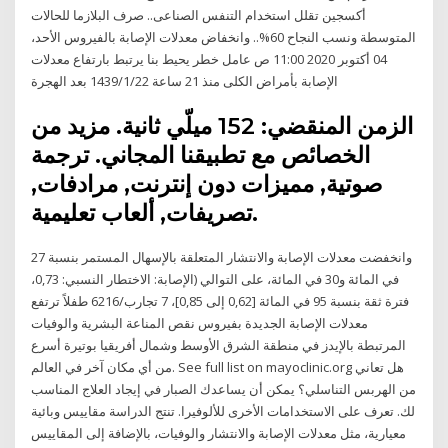
أكسجين تقلل استخدام التنفس الصناعى.. صرف البلازما للحالات
المتوسطة ونسب النجاح 60%.. وانخفاض معدلات الإصابة بالفيروس الأحد،
04 أكتوبر 2020 11:00 ص عامل خطر يحيط بنا يرتبط بارتفاع معدلات
الإصابة بأمراض الكلى منذ 21 ساعة 22‏‏/1‏‏/1439 بعد الهجرة
الزمن المنقضي: 152 ميلّي ثانية. مزيد من
الخصائص مع تطبيقنا المجاني. ترجمة
صوتية, مميزات دون إنترنت, مرادفات,
تصريفات, ألعاب تعليمية.
وانخفضت معدلات الإصابة والانتشار المتعلقة بالإسهال المستمر بنسبة 27
في المائة و30 في المائة، على التوالي (الإصابة: الاختطار النسبي: 0,73،
فترة ثقة بنسبة 95 في المائة [0,62 إلى 0,85]، 7 تجارب/6216 طفلاً ترتفع
معدلات الإصابة الجديدة بفيروس نقص المناعة البشرية والوفيات
المرتبطة بالإيدز في منطقة الشرق الأوسط وشمال أفريقيا بوتيرة أسرع
من أي مكان آخر في العالم. See full list on mayoclinic.org هل تعاني
من الهربس التناسلي؟ يمكن أن يساعدك الصبار في إيجاد العلاج المناسب
لك. تعرف على الاستخدامات الأخرى للألوفيرا. تنتج الدراسة مقاييس وبائية
معيارية، مثل معدلات الإصابة والانتشار والوفيات، بالإضافة إلى المقاييس