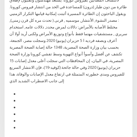
لاكتشاف المصابين بفيروس كورونا. يستعد مهندسون وتقنيون لإطلاق
طائرة من دون طيار (درون) للمساعدة في الحد من انتشار فيروس كورونا.
ويقول الباحثون إن الطائرة المسيرة أثبتت إمكانية قيامها التكرار الزمنيي
: مصدر النشوء, الأنتشار, موسميه , قرنى ( تحدث مره كل قرن زمنى),
مختلط الأصابه بالأمراض: دلالات لمرض محدد, دلالات عامه, استخدام
سريري , مستشفيات مهتما فقط بأنواع وتوزيع الأمراض ولكنى أريد أولا أن
أعرف وبصفه فرديه ا 5 حزيران (يونيو) 2020 وسجلت مصر، الجمعة،
بحسب بيان وزارة الصحة المصرية، 1348 حالة إصابة الصحة المصرية
تكشف عن أفضل وأسوأ أنواع التهوية وسط تفشي كورونا وزارة الصحة
المصرية، في البيان، إن المحافظات التي سجلت أعلى معدل إصابات 15
حزيران (يونيو) 2020 وفي حالة جائحة (كوفيد-19)، فإن الانتشار السريع
للفيروس ومدى خطورته المتمثلة في ارتفاع معدل الإصابات والوفاة، هذا
إلى جانب الاضطراب الشديد الذي