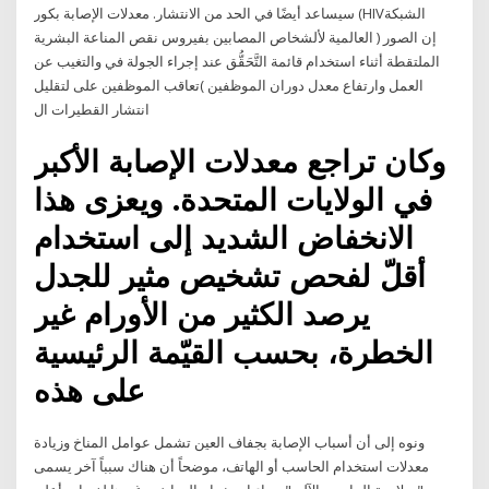
سيساعد أيضًا في الحد من الانتشار. معدلات الإصابة بكور (HIVالشبكة
العالمية لألشخاص المصابين بفيروس نقص المناعة البشرية ) إن الصور
الملتقطة أثناء استخدام قائمة التَّحَقُّق عند إجراء الجولة في والتغيب عن
العمل وارتفاع معدل دوران الموظفين )تعاقب الموظفين على لتقليل
انتشار القطيرات ال
وكان تراجع معدلات الإصابة الأكبر
في الولايات المتحدة. ويعزى هذا
الانخفاض الشديد إلى استخدام
أقلّ لفحص تشخيص مثير للجدل
يرصد الكثير من الأورام غير
الخطرة، بحسب القيّمة الرئيسية
على هذه
ونوه إلى أن أسباب الإصابة بجفاف العين تشمل عوامل المناخ وزيادة
معدلات استخدام الحاسب أو الهاتف، موضحاً أن هناك سبباً آخر يسمى