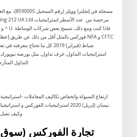
فوركس بالمثل أقل من ذلك عن طريق إعطائك ما يصل
استراتيجيات التداول, غرف تداول, مثل بورصة نيويور
التداول المتأرجح(Swing Trading): 
نيسان (إبريل) 2020 استراتيجيات الفوركس و ا
وكيف تصل إلى استراتيجية تداول ناجحة من خلال دليل عرب
تجارة الفوركس (سوق تب