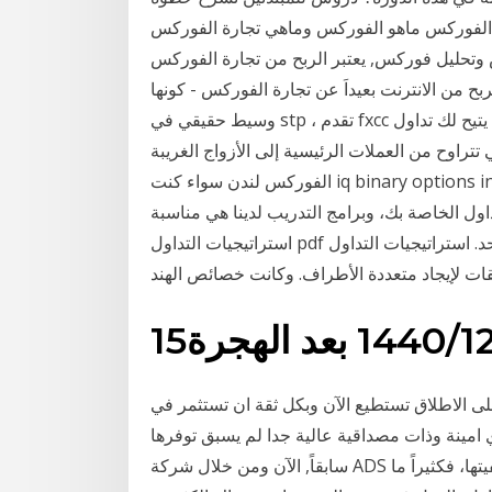
ماهو الفوركس وماهي تجارة الفوركس forex وطريقة الربح من
وتحليل فوركس, يعتبر الربح من تجارة الفوركس
من الانترنت بعيداَ عن تجارة الفوركس - كونها
وسيط حقيقي في stp ، تقدم fxcc واحدة من أكثر منصات تداول العملات الأجنبية تطوراً مما يتيح لك تداول
ن العملات الرئيسية إلى الأزواج الغريبة. Dec 31, 2020 · دورات تدريبية في
الفوركس لندن سواء كنت iq binary options india complaints قد تم تداول الأسواق لبعض الوقت أو
داول الخاصة بك، وبرامج التدريب لدينا هي مناسبة
استراتيجيات التداول pdf الهند وسطاء جميع الموثوق بها في مكان واحد. استراتيجيات التداول PDF أسواق
 الاطلاق تستطيع الآن وبكل ثقة ان تستثمر في
امينة وذات مصداقية عالية جدا لم يسبق توفرها
سابقاً, الآن ومن خلال شركة ADS الكثير من الأشخاص لا يعرفون معنى تجارة العملات أو كيفيتها، فكثيراً ما