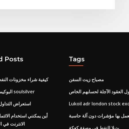
d Posts
Tags
مصباح زيت السفن
كيفية شراء مخزونات النفط
ول العقود الآجلة لحسابهم الخاص
البوكيمون المتاحة في soulsilver
Lukoil adr london stock e
Etrade استعراض التداو
عمل بها مؤشرات دون آلة حاسبة
أين يمكنني استخدام الائتم
الانترنت في ا
بديلا للنفط في وصفة كعكة