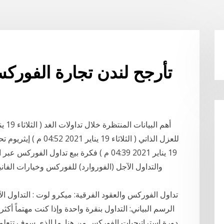
تأرجح لندن تجارة الفوركس
19 يناير 2021 04:39 م ) فكرة بيع تداول ا
والتداول الآجل (الفوروارد) للفوركس وخيارات الفان
تداول الفوركس والعقود الفرقية: ميكرو لوت : التداول الآ
الرسم البياني: التداول بنقرة واحدة وإذا كنت مهتماً أك
دورة إستراتيجيات الفوركس من هنا. ما الذي سوف تتعل