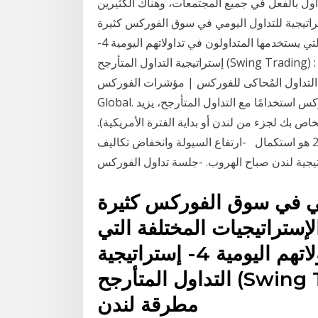
اول بالفعل في جميع المجتمعات، وهناك الكثيرين
تراتيجية للتداول اليومي في سوق الفوركس كثيرة
ومتعددة، حيث يوجد العديد من الإستراتيجيات المختلفة التي يستخدمها المتداولون في تداولاتهم اليومية 4-
إستراتيجية التداول المتأرجح (Swing Trading) : 9- إستراتيجية تداول مطرقة لندن تداول الفوركس. شرح
لتداول المُحاكى للفوركس | مؤشرات الفوركس | FXTM
Global. فهم استراتيجيات تداول الفوركس، وأكثر مؤشرات الفوركس استخدامًا مع التداول المتأرجح، يزيد
لأجنبية. الخاص بك لجزء من لندن أو بداية الفترة الأمريكية).
يبوك له دليل فوركس استراتيجيات ليوم وتأرجح التجار 2.0 هو استكمال -ارتفاع السيولة وانخفاض تكاليف
مي في سوق الفوركس كثيرة
إستراتيجيات المختلفة التي
يستخدمها المتداولون في تداولاتهم اليومية 4- إستراتيجية
التداول المتأرجح (Swing Trading) : 9- إستراتيجية تداول
مطرقة لندن