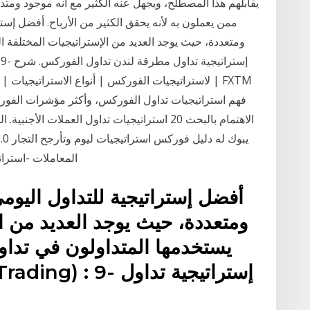
يقابلهم هذا المصطلح، ويجهل عنه الكثير مع أنه موجود ومتد
ممن يعملون به لأنه يحقق الكثير من الأرباح. أفضل إس
لاستراتيجيات الفوركس | أنواع الاستراتيجيات | ا
الاهتمام بالبحث 20 استراتيجيات تداول العملات ا
المعاملات -استراتيجية لندن صباح الهروب. -جلسة تداول الفوركس
أفضل إستراتيجية للتداول اليو
ومتعددة، حيث يوجد العديد من ال