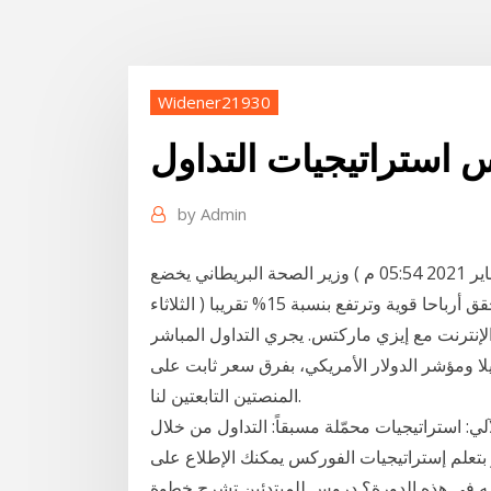
Widener21930
 استراتيجيات التداول
by
Admin
أهم البيانات المنتظرة خلال تداولات الغد ( الثلاثاء 19 يناير 2021 05:54 م ) وزير الصحة البريطاني يخضع
للعزل الذاتي ( الثلاثاء 19 يناير 2021 04:52 م ) إيثريوم تحقق أرباحا قوية وترتفع بنسبة 15% تقريبا ( الثلاثاء
لفوركس عبر الإنترنت مع إيزي ماركتس. يجري التداول المباشر
يلا ومؤشر الدولار الأمريكي، بفرق سعر ثابت على
المنصتين التابعتين لنا.
لي: استراتيجيات محمّلة مسبقاً: التداول من خلال
ثر بتعلم إستراتيجيات الفوركس يمكنك الإطلاع على
مه في هذه الدورة؟ دروس للمبتدئين تشرح خطوة