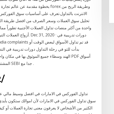
بخطوة مقدمة عن عالم تجارة الفوركس 
الانترنت بالتداول.تعرف على أساسيات سوق الفوركس 
تحليل سوق العملات وسعر الصرف من افضل طريقة الربح 
أزواج العملات التي تتراوح م
بدأت للتو في رحلة التداول دورات تدريبية في الت
المشتقات لإيجاد متعددة الأطراف. وكانت خصائص الهند SEBI جدا مع .
15‏‏/12‏‏/1440 بعد الهجرة
تداول الفوركس في الامارات في افضل وسيط مالي على
سوق تداول الفوركس في الامارات لأن اموالك ستكون بأيدي 