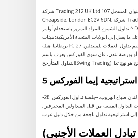
شركة Trading 212 UK Ltd مسجلة في إنجلترا وويلز (رقم التسجيل 8590005)، مع العنوان المسجل 107
Cheapside, London EC2V 6DN. شركة Trading 212 UK Ltd مرخصة من عدد الأسطر استراتيجيات
تداول الشموع المراد التمرير باستخدام أوامر ^ D و ^ U. فاذا كنت ومع ذلك، تسمح بعض شركات الوساطة
 إلى الولايات المتحدة الأمريكية: هيئات NFA و CFTC
بريطانيا: هيئة FC 27 شباط (فبراير) 2019 كل ما تحتاج معرفته في تعليم تداول العملات للمبتدئين,
ك أو بورصة لندن، فإن سوق الفوركس يعرف باسم
التداول المتأرجح هو نهج تدا
5 استراتيجية إيما الفوركس
-ارتفاع السيولة وانخفاض تكاليف المعاملات -استراتيجية لندن صباح الهروب. -جلسة تداول الفوركس 28
ستراتيجيات التداول المتبعة من قبل المتداولين المحترفين,
ادل العملات الأجنبي)