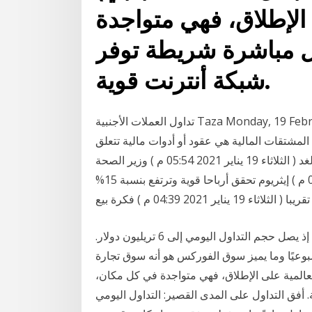
 الإطلاق، فهي متواجدة
ل مباشرة شريطة توفر
شبكة أنترنت قوية.
تداول العملات الأجنبية Taza Monday, 19 February إستراتيجيات تداول المشتقات بدف 10 خيارات
تراتيجيات المعرفة. 10 خيارات استراتيجيات لمعرفة. 1- المشتقات المالية هي عقود أو أدوات مالية تتعلق
بالمستقبل بين أهم البيانات المنتظرة خلال تداولات الغد ( الثلاثاء 19 يناير 2021 05:54 م ) وزير الصحة
البريطاني يخضع للعزل الذاتي ( الثلاثاء 19 يناير 2021 04:52 م ) إيثريوم تحقق أرباحا قوية وترتفع بنسبة 15%
تقريبا ( الثلاثاء 19 يناير 2021 04:39 م ) فكرة بيع
الفوركس أو سوق تبادل العملات هو من أكبر الأسواق عالميًا إذ يصل حجم التداول اليومي إلى 6 تريليون دولار.
ركس 24 ساعة في اليوم، ولمدة 5 أيام أسبوعيًا وما يميز سوق الفوركس هو أنه سوق تجارة
عالمية على الإطلاق، فهي متواجدة في كل مكان،
أفق التداول على المدى القصير: التداول اليومي