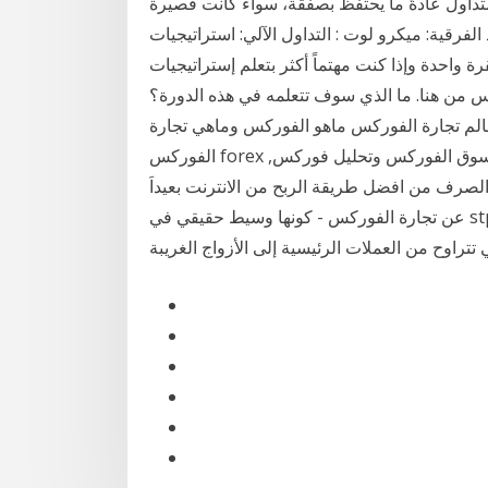
تداول عادةً ما يحتفظ بصفقة، سواء كانت قصيرة
لفرقية: ميكرو لوت : التداول الآلي: استراتيجيات
رة واحدة وإذا كنت مهتماً أكثر بتعلم إستراتيجيات
س من هنا. ما الذي سوف تتعلمه في هذه الدورة؟
م تجارة الفوركس ماهو الفوركس وماهي تجارة
الفوركس forex وطريقة الربح من الانترنت بالتداول.تعرف على أساسيات سوق الفوركس وتحليل فوركس,
لصرف من افضل طريقة الربح من الانترنت بعيداَ
عن تجارة الفوركس - كونها وسيط حقيقي في stp ، تقدم fxcc واحدة من أكثر منصات تداول العملات الأجنبية