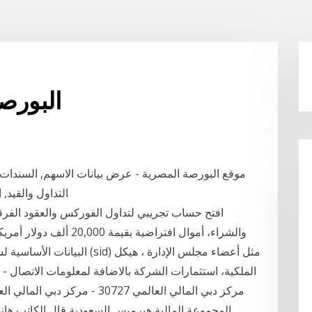
البورص
موقع البورصة المصرية - عرض بيانات الاسهم, السندات, ال
التداول والقيد, الصفحة الرئيسية - تعرض الأخبار والأحداث الهامة
افتح حساب تجريبي لتداول الفوركس والعقود الفرق
البيانات الأساسية لشركة الشرك
المجموعة المالية هيرميس السعودية قال الكاتب هانى 