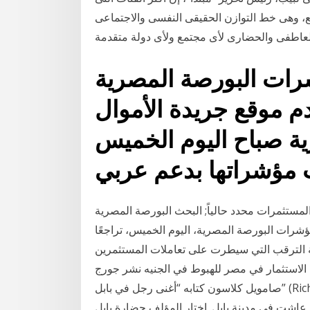
ع، وهى خط التوازن الحقيقى النفسى والاجتماعى
رات البورصة المصرية
م موقع جريدة الأموال
ية صباح اليوم الخميس
المستثمرات محدد حالياً; البحث البورصة المصرية
شرات البورصة المصرية، اليوم الخميس، تراجعًا
الة الترقب التي سيطرت على تعاملات المستثمرين
ة الاستثمار في مصر للهبوط في الجنيه نشر جورج
صامويل كلاسون كتابه “أغنى رجل في بابل” (Richest Man in Babylon) في عام 1926 م وروى فيه
اشت في مدينة بابل. اختار المؤلف حضارة بابل