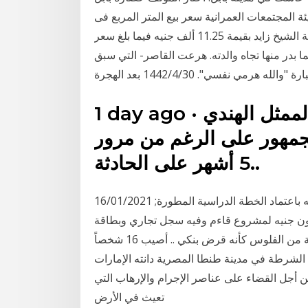
ئة المجتمعات العمرانية سعر بيع المتر المربع فى
المرحلة الجديدة من مشروع "جنة" للإسكان الفاخر فى مدينة الشيخ زايد بقيمة 11.25 ألف جنيه فيما بلغ سعر
ته نحو 3 مرات كرد فعل لما بدر منها تجاه والدته. هرعت القاصر- التي سبق
نفسي". 30‏‏/4‏‏/1442 بعد الهجرة
1 day ago · اخبار الفن : لا يزال خبر وفاة الممثل الهندي
جمهور على الرغم من مرور
5 أشهر على الحادثة..
16/01/2021 تَضَمّنت تقليصًا لعدد الساعات.. “آل الشيخ” يوجّه باعتماد الخطة الدراسية المطورة;
ل مالي ب مليون جنيه لمشروع قاءم وفيه سجل تجاري وبطاقة
ضريبيه ومستعد لاي ضمانات والسداد هيكون بعد سنه بنسبة من الفلوس كأنه قرض بنكي .. أصيب 16 شخصاً
دريب الشرطة في مدينة طنطا المصرية دانته الإمارات
 أجل القضاء على عناصر الإجرام والإرهاب التي
تعيث في الأرض