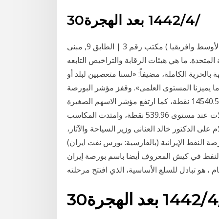
30‏‏/4‏‏/1442 بعد الهجرة
عنوان سويسكوت في دبي (الفرع المسؤول عن الشرق الأوسط وافريقيا ) مكتب رقم 3 | الطابق 9, مبنى
دبي، الإمارات العربية المتحدة. ما هي هيئات الرقابة والتراخيص التابعه
لحرية الكاملة، مضيفاً: «لسنا متعصبين لبلد أو
 ما يميزنا المستوى العلمى». وقفز مؤشر البورصة
الرئيسي إيجي إكس 30 بنسبة 2.54 % ليغلق عند مستوى 14540.56 نقطة، كما ارتفع مؤشر الاسهم الصغيرة
والمتوسطة إيجي إكس 70 بنسبة 1.72% لينهي التعاملات عند مستوى 539.96 نقطة، وامتدت المكاسب
ى الدكتور خالد العنانى وزير السياحة والآثار،
الإيرانية (بالفارسية: بورس نفت ایران) (iob)، بورصة
 النفط في كيش المعروف أيضا باسم بورصة إيران
م ، هو تبادل للسلع الأساسية، الذي افتتح مرحلته
ة