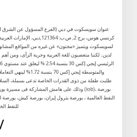
كرنسي هوس، برج 2, ص.ب: 121364,
لسويسكوت ويتميز «مجنون» عن غيره من المواقع المشابهة با
لدين.. لكننا متعصبون للغة العربية وحرية الرأى، ومن أهم
طلبت طفلة من ذوى القدرات الخاصة تدعى بسملة، السلام عل
وذلك على هامش المشاركة فى مسيرة بورصة النفط 
النفط العالمية ، بورصة بترول إيران، بورصة كيش، بورصة
للنفط الخا
30‏‏/4‏‏/1442 بعد الهجر