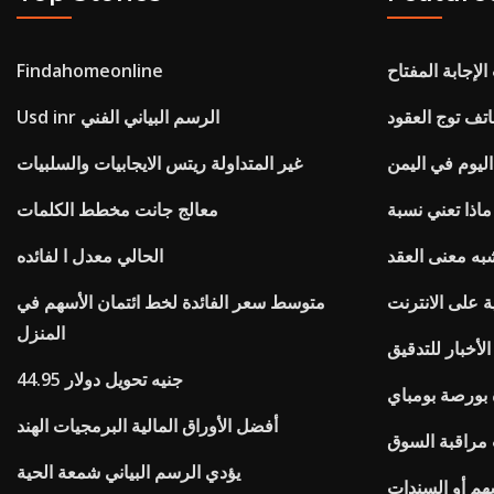
إجابة المفتاح
Findahomeonline
تف توج العقود
Usd inr الرسم البياني الفني
اليوم في اليمن
غير المتداولة ريتس الايجابيات والسلبيات
معالج جانت مخطط الكلمات
به معنى العقد
الحالي معدل ا لفائده
ة على الانترنت
متوسط ​​سعر الفائدة لخط ائتمان الأسهم في
المنزل
الأخبار للتدقيق
44.95 جنيه تحويل دولار
 بورصة بومباي
أفضل الأوراق المالية البرمجيات الهند
 مراقبة السوق
يؤدي الرسم البياني شمعة الحية
سهم أو السندات