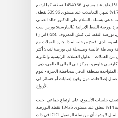
وقفز مؤشر البورصة الرئيسي إيجي إكس 30 بنسبة 2.54 % ليغلق عند مستوى 14540.56 نقطة، كما ارتفع
مؤشر الاسهم الصغيرة والمتوسطة إيجي إكس 70 بنسبة 1.72% لينهي التعاملات عند مستوى 539.96 نقطة،
دعى بسملة، السلام على الدكتور خالد العنانى
ة بورصة النفط الإيرانية (بالفارسية: بورس نفت
ایران) (iob)، بورصة النفط العالمية ، بورصة بترول إيران، بورصة كيش، بورصة النفط في كيش المعروف
اسية، الذي افتتح مرحلته لماذا تجارة العملات مع
ركة وساطة عالمية ومسجلة في بورصة لندن; أكثر
ن العملات – تداول العملات الرئيسية والثانوية ig هو الإسم التجاري لشركة ig المحدودة
27 و 2703 الطابق 27، البرج 2، الفتان كارنسي هاوس، بمركز دبي المالي العالمي، دبي،
ة المتواجدة بمنطقة الدقي بمحافظة الجيزة -اليوم
ء أعمال إصلاحات، دون وقوع إصابات أو خسائر في
الأرواح.
 منتصف جلسات الأسبوع، على ارتفاع جماعي، حيث
ارتفع مؤشر إيجى إكس 30 بنسبة 14% ليغلق عند مستوى 13425 نقطة البورصة cedarfinance، الحلول بما
في ذلك ICICI والأسهم الأز الأربعاء، نصائح خلال اليوم، وتعلم كم من المال لا يشبه أي من سلة الوصول