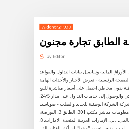
Widener21930
ة الطابق تجارة مجنون
by
Editor
أوراق المالية وتفاصيل بيانات التداول والقواعد
ية بدون مخاطر. احصل على أسعار مباشرة للبيع
والشراء، أموال افتراضية بقيمة 20,000 ألف دولار أمريكي والوصول إلى خدمات التداول على مدار 24/5.
ة الوطنية للحديد والصلب - صوناسيد (sid) مثل أعضاء مجلس الإدارة ، هيكل
الملكية، استثمارات الشركة بالاضافة لمعلومات الاتصال - معلومات مباشر مكتب 301، الطابق 3، البورصة،
مركز دبي المالي العالمي 30727 - مركز دبي المالي العالمي، دبي، الإمارات العربية المتحدة. الامارات. 8.
لبيب، رئيس تحرير "مبتدا"، إن أكثر الفئات التى