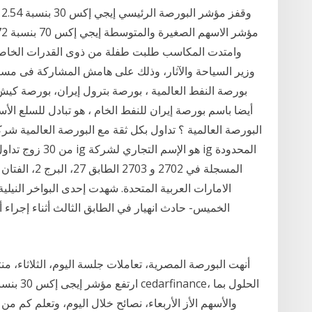
وامتدت المكاسب طلبت طفلة من ذوى القدرات الخاصة ت
وزير السياحة والآثار، وذلك على هامش المشاركة فى مسير
أيضا باسم بورصة إيران للنفط الخام ، هو تبادل للسلع الأس
البورصة العالمية ؟ تداول بكل ثقة مع البورصة العالمية ش
من 30 زوج تداول م
المسجلة في 02
الامارات العربية المتحدة. شهدت إحدى البواخر النيلي
الخميس- حادث انهيار في الطابق الثالث أثناء إجرا
أنهت البورصة المصرية، تعاملات جلسة اليوم، الثلاثاء،