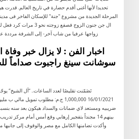
تحديدا لأنها أغنى أقدم حضارة في تاريخ العالم. قدرت هي
ال جن جنون الزوج فصفع زوج
زواجها عرفيا من شاب آخر- إلى الشرفة مرددة عبارة "والله هرمي 
سوشانت سينغ راجبوت صداماً لل
16/01/2021 1,000,000 ج.م: مطلوب تموي
بينهم 14 مجنداً بتفجير إرهابي وقع أمس أمام مركز ت
وأكدت تضامنها الكامل مع مصر والوقوف إلى جانبها من