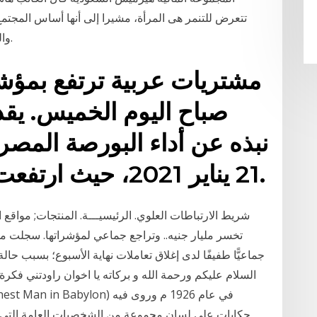
تتعرض للتنمر هى المرأة، مشيرا إلى أنها أساس المجتم
والعاطفى والحضارى لأى مجتمع ولأى دولة متقدمة.
مشتريات عربية ترتفع بمؤش
صباح اليوم الخميس. يقد
نبذه عن أداء البورصة المصر
21 يناير 2021، حيث ارتفعت مؤشراتها بدعم عربي.
شريط الارتباطات العلوي. الرئيسيـــة. المنتجات; مواقع 
تخسر مليار جنيه.. وتراجع جماعي لمؤشراتها. سجلت مؤ
جماعيًّا طفيفًا لدى إغلاق تعاملات نهاية الأسبوع؛ بسبب ح
السلام عليكم ورحمة الله و بركاته يا اخوان راودتني فكر
حكايات على لسان مجموعة من الشخصيات العامة التي ع