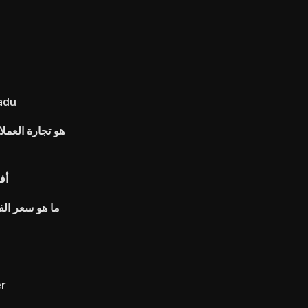
تطبيق ssi 
هو تجارة العمل
أف
البو