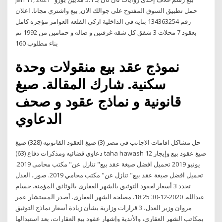
حمل تطبيق السوق المفتوح على جوالك الان, بيع واشتري مجانا. اعلان
رقم 134363254 بنايه في الداخلية ازكي القلعه العوامر مؤجره كامل
بعقود 7 محلات 3 شقق كل شقه غرفتين و صاله و حمامين من 1992 تم
بناء مطلوب 160
نموذج عقد بيع منقولات وحدة
سكنية. شارك المقالة. صيغ
قانونية و نماذج عقود و صحف
الدعاوي
حل مشاكل اقامات الاجانب في مصر (3) صيغ العقود القانونيه (328) صيغ
دعاوي قضائيه ومذكرات دفاع (63) taha hawash صيغ عقود بيع وإيجار 12
يونيو 2019 تحميل افضل صيغة عقد بيع" تنازل عن" مكتب محامى 2019.
تحميل افضل صيغة عقد بيع" تنازل عن" مكتب محامي 2019. صور.. العدل
تحدد 3 أسعار لعقود التوثيق بالشهر العقارى بالوثائق المؤمنة. حسام
عبدالله. 2020-12-30 18:25. مصلحة الشهر العقارى. أصدر المستشار عمر
مروان وزير العدل، 3 قرارات وزارية بشأن زيادة أسعار نماذج التوثيق
بمكاتب الشهر العقارى، والأندية وإشهار عقود بيع العقارات، بعد استبدالها