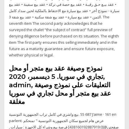
• عقد بيـع حـق رقبـة • عقد بيع حصة في تركة • عقد بيع سفينة • عقد بيع
سيارة - نموذج أخر • عقد بيع سيارة مع الاحتفاظ بالملكية لحين سداد كامل
الثمن • عقد بيع سيارة • عقد بيع شقة سكنية • عقد بيع شقة 3. The
seventh item The second party acknowledges that he
surveyed the chalet “the subject of contract” full preview of
denying diligence before purchased on its situation. The eighth
item The first party ensures this selling immediately and in the
future as a maturity guarantee and ensure future exposure,
whether physical or legal.
نموذج وصيغة عقد بيع متجر أو محل
تجاري في سوريا. 5 ديسمبر، 2020,
admin, التعليقات على نموذج وصيغة
عقد بيع متجر أو محل تجاري في سوريا
مغلقة
parlent. ‎عرض هام لجميع سكان الجمهورية التونسية " تمنحكم
صفحتن@[438160192887919:0] فرصة بيع وشراء كل الاجهزة : سيارات ,