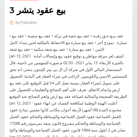
بيع عقود يتشر 3
by
Publisher
• عقد بيـع حـق رقبـة • عقد بيع حصة في تركة • عقد بيع سفينة • عقد بيع
سيارة - نموذج أخر • عقد بيع سيارة مع الاحتفاظ بالملكية لحين سداد كامل
الثمن • عقد بيع سيارة • عقد بيع شقة سكنية • عقد بيع شقة
Jan 13, 2021 · كشف لغز سرقة مواطن و توقيع عقود بيع وإيصالات أمانة
بالجيزة الأربعاء، 13 يناير 2021 - 02:30 م صورة للمتهمين من ناحيته، قال
المستشار المالي الأول في شركة أن ال بي بيتر كلينتون يتشر، انه يحق
للمستثمر الأجنبي والكويتيين، الراغب في شراء العقار في ألمانيا، الحصول
على تمويل لشراء العقار بنسبة تصل الى 54 قبل التوقيع على عقد بيع
ارض واتمام الاتفاق، تعرف على أهم النصائح والتعليمات للحصول على
الطريقة الصحيحة والمثالية لصياغة عقد بيع ارض واهم النصائح عند التوقيع
Jan 12, 2021 · أعلنت الهيئة الوطنية لمكافحة الفساد عن انهاء عقود
محدودة المدة (06 أشهر) لأربعة أعوان مكاتب كانوا معينين نماذج عقود
العمل الجماعية:عقود العمل الجماعية والوساطة والتحكم عقود العمل
الجماعية والوساطة والتحكم مشروع قانون منفذ بمرسوم رقم 17386
صادر في 2 ايلول سنة 1964 قانون عقود العمل الجماعية والوساطة والتح
Jan 17, 2021 · بيع رسم غلاف إحدى روايات تان تان بـ 3.1 ملايين يورو