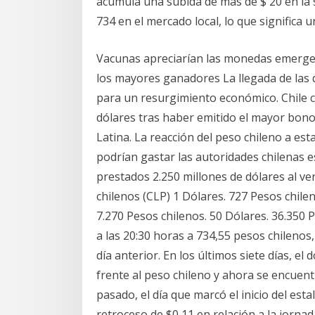
acumula una subida de más de $ 20 en la 
734 en el mercado local, lo que significa u
Vacunas apreciarían las monedas emergent
los mayores ganadores La llegada de las 
para un resurgimiento económico. Chile c
dólares tras haber emitido el mayor bono 
Latina. La reacción del peso chileno a est
podrían gastar las autoridades chilenas 
prestados 2.250 millones de dólares al v
chilenos (CLP) 1 Dólares. 727 Pesos chilen
7.270 Pesos chilenos. 50 Dólares. 36.350 
a las 20:30 horas a 734,55 pesos chilenos
día anterior. En los últimos siete días, el 
frente al peso chileno y ahora se encuen
pasado, el día que marcó el inicio del estal
retroceso de $0,11 en relación a la jornad