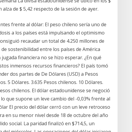
semana La divisa estadounidense se ubicó en los $
n alza de $ 5,42 respecto de la sesión de ayer.
es frente al dólar: El peso chileno sería uno de
dosis a los países está impulsando el optimismo
onsiguió recaudar un total de 4.250 millones de
de sostenibilidad entre los países de América
a jugada financiera no se hizo esperar. ¿En qué
estos inmensos recursos financieros? El país tomó
ender dos partes de De Dólares (USD) a Pesos
os. 5 Dólares. 3.635 Pesos chilenos. 10 Dólares.
Pesos chilenos. El dólar estadounidense se negoció
, lo que supone un leve cambio del -0,03% frente al
dólar El precio del dólar cerró con un leve retroceso
tra en su menor nivel desde 18 de octubre del año
lido social. La paridad finalizó en $714,5, un
a del miércoles. Las operaciones del dólar iniciaron