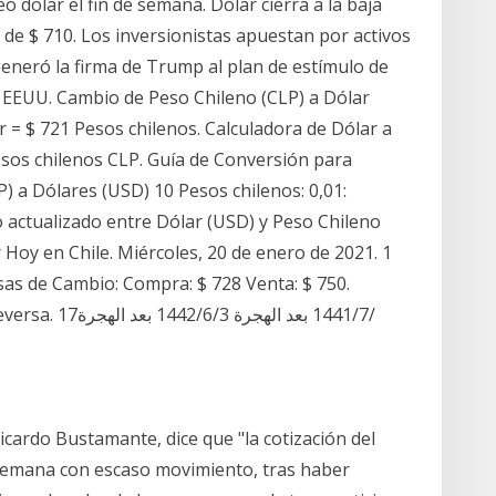
o dolar el fin de semana. Dólar cierra a la baja
r de $ 710. Los inversionistas apuestan por activos
eneró la firma de Trump al plan de estímulo de
 EEUU. Cambio de Peso Chileno (CLP) a Dólar
r = $ 721 Pesos chilenos. Calculadora de Dólar a
esos chilenos CLP. Guía de Conversión para
P) a Dólares (USD) 10 Pesos chilenos: 0,01:
 actualizado entre Dólar (USD) y Peso Chileno
r Hoy en Chile. Miércoles, 20 de enero de 2021. 1
sas de Cambio: Compra: $ 728 Venta: $ 750.
Calculadora de Dólar a Peso Chileno - Viceversa. 17‏‏/7‏‏/1441 بعد الهجرة 3‏‏/6‏‏/1442 بعد الهجرة
Ricardo Bustamante, dice que "la cotización del
 semana con escaso movimiento, tras haber