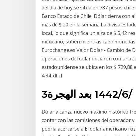
del día de hoy se sitúa en 787 pesos chil
Banco Estado de Chile. Dólar cierra con a
más de $ 20 en la semana La divisa estad
local, lo que significa un alza de $ 5,42 r
mexicano, suben mientras caen monedas C
Eurochange.es Valor Dolar - Cambio de Dó
operaciones del dólar iniciaron con una ca
estadounidense se ubica en los $ 729,88 en
4,34. df.cl
3‏‏/6‏‏/1442 بعد الهجرة
Dólar alcanza nuevo máximo histórico fr
contar con las comisiones del operador y l
podría acercarse a El dólar americano ro